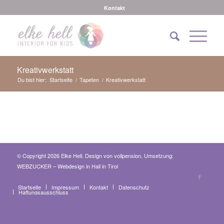
Kontakt
Kreativwerkstatt
Du bist hier:
Startseite
/
Tapeten
/
Kreativwerkstatt
© Copyright 2026 Elke Hell. Design von
vollpension
, Umsetzung:
WEBZUCKER – Webdesign in Hall in Tirol
Startseite
Impressum
Kontakt
Datenschutz
Haftungsausschluss